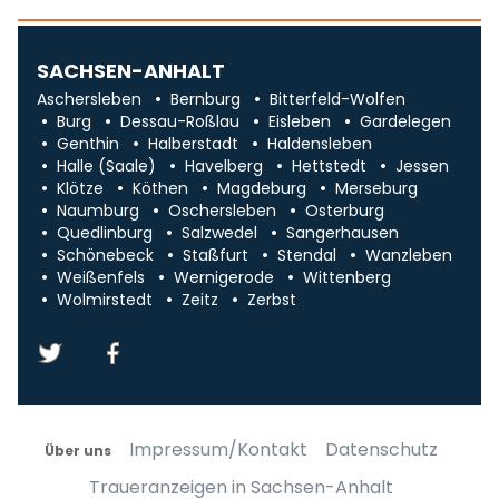
SACHSEN-ANHALT
Aschersleben
Bernburg
Bitterfeld-Wolfen
Burg
Dessau-Roßlau
Eisleben
Gardelegen
Genthin
Halberstadt
Haldensleben
Halle (Saale)
Havelberg
Hettstedt
Jessen
Klötze
Köthen
Magdeburg
Merseburg
Naumburg
Oschersleben
Osterburg
Quedlinburg
Salzwedel
Sangerhausen
Schönebeck
Staßfurt
Stendal
Wanzleben
Weißenfels
Wernigerode
Wittenberg
Wolmirstedt
Zeitz
Zerbst
Impressum/Kontakt
Datenschutz
Über uns
Traueranzeigen in Sachsen-Anhalt