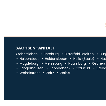
SACHSEN-ANHALT
Aschersleben
Bernburg
Bitterfeld-Wolfen
Bur
Halberstadt
Haldensleben
Halle (Saale)
Ha
Magdeburg
Merseburg
Naumburg
Oschers
Sangerhausen
Schönebeck
Staßfurt
Stend
Wolmirstedt
Zeitz
Zerbst