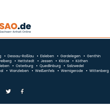
g
Dessau-Roßlau
Eisleben
Gardelegen
Genthin
velberg
Hettstedt
Jessen
Klötze
Köthen
leben
Osterburg
Quedlinburg
Salzwedel
al
Wanzleben
Weißenfels
Wernigerode
Wittenberg