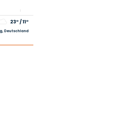
23°
/
11°
, Deutschland