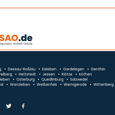
g
Dessau-Roßlau
Eisleben
Gardelegen
Genthin
velberg
Hettstedt
Jessen
Klötze
Köthen
leben
Osterburg
Quedlinburg
Salzwedel
al
Wanzleben
Weißenfels
Wernigerode
Wittenberg