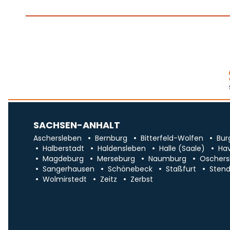
SACHSEN-ANHALT
Aschersleben
Bernburg
Bitterfeld-Wolfen
Bur
Halberstadt
Haldensleben
Halle (Saale)
Ha
Magdeburg
Merseburg
Naumburg
Oschers
Sangerhausen
Schönebeck
Staßfurt
Stend
Wolmirstedt
Zeitz
Zerbst