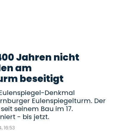
400 Jahren nicht
den am
urm beseitigt
te Eulenspiegel-Denkmal
rnburger Eulenspiegelturm. Der
eit seinem Bau im 17.
ert - bis jetzt.
4, 16:53