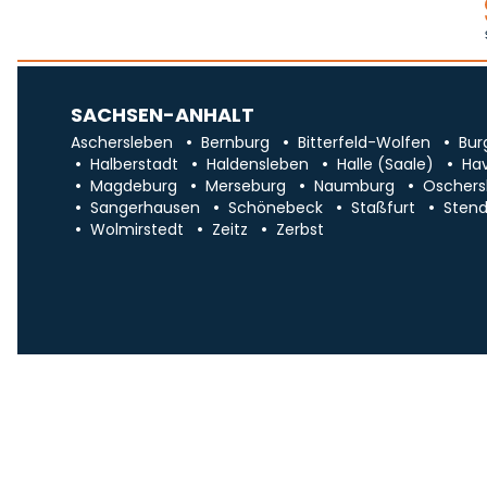
SACHSEN-ANHALT
Aschersleben
Bernburg
Bitterfeld-Wolfen
Bur
Halberstadt
Haldensleben
Halle (Saale)
Ha
Magdeburg
Merseburg
Naumburg
Oschers
Sangerhausen
Schönebeck
Staßfurt
Stend
Wolmirstedt
Zeitz
Zerbst
Impr
Über uns
Traueranzeigen in Sa