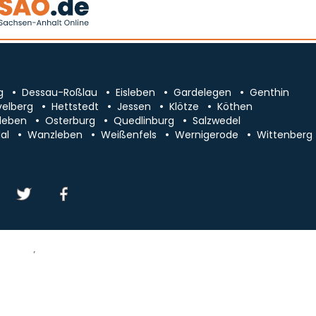
g
Dessau-Roßlau
Eisleben
Gardelegen
Genthin
velberg
Hettstedt
Jessen
Klötze
Köthen
leben
Osterburg
Quedlinburg
Salzwedel
al
Wanzleben
Weißenfels
Wernigerode
Wittenberg
essum/Kontakt
Datenschutz
chsen-Anhalt
Cookie-Einstellungen