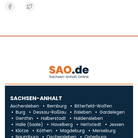
SACHSEN-ANHALT
Aschersleben
Bernburg
Bitterfeld-Wolfen
Burg
Dessau-Roßlau
Eisleben
Gardelegen
Genthin
Halberstadt
Haldensleben
Halle (Saale)
Havelberg
Hettstedt
Jessen
Klötze
Köthen
Magdeburg
Merseburg
Naumburg
Oschersleben
Osterburg