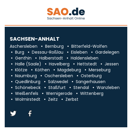
SACHSEN-ANHALT
Aschersleben
Bernburg
Bitterfeld-Wolfen
Burg
Dessau-Roßlau
Eisleben
Gardelegen
Genthin
Halberstadt
Haldensleben
Halle (Saale)
Havelberg
Hettstedt
Jessen
Klötze
Köthen
Magdeburg
Merseburg
Naumburg
Oschersleben
Osterburg
Quedlinburg
Salzwedel
Sangerhausen
Schönebeck
Staßfurt
Stendal
Wanzleben
Weißenfels
Wernigerode
Wittenberg
Wolmirstedt
Zeitz
Zerbst