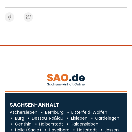
SACHSEN-ANHALT
Aschersleben
Bernburg
Bitterfeld-Wolfen
Burg
Dessau-Roßlau
Eisleben
Gardelegen
Genthin
Halberstadt
Haldensleben
Halle (Saale)
Havelberg
Hettstedt
Jessen