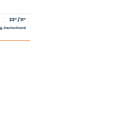
23°
/
11°
, Deutschland