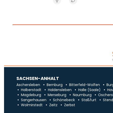
SACHSEN-ANHALT
Aschersleben
Bernburg
Bitterfeld-Wolfen
Bur
Halberstadt
Haldensleben
Halle (Saale)
Ha
Magdeburg
Merseburg
Naumburg
Oschers
Sangerhausen
Schönebeck
Staßfurt
Stend
Wolmirstedt
Zeitz
Zerbst