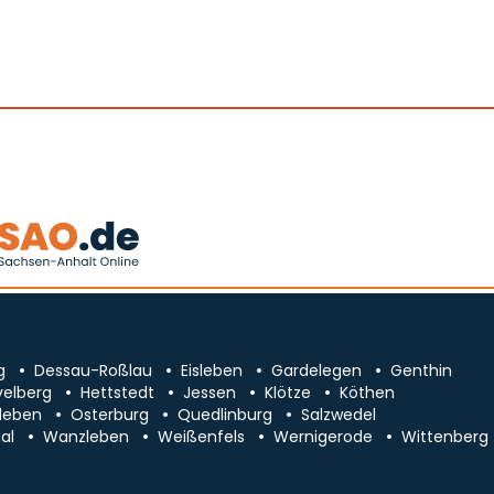
g
Dessau-Roßlau
Eisleben
Gardelegen
Genthin
velberg
Hettstedt
Jessen
Klötze
Köthen
leben
Osterburg
Quedlinburg
Salzwedel
al
Wanzleben
Weißenfels
Wernigerode
Wittenberg