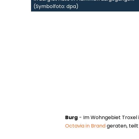
(Symbolfoto: dpa)
Burg
- Im Wohngebiet Troxel 
Octavia in Brand
geraten, teilt 