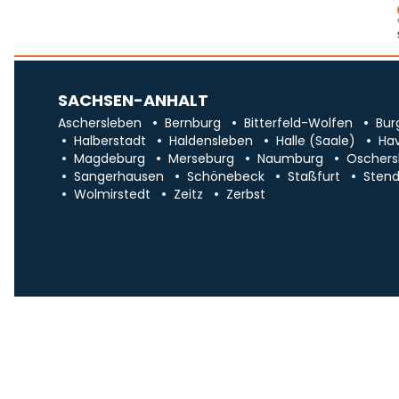
SACHSEN-ANHALT
Aschersleben
Bernburg
Bitterfeld-Wolfen
Bur
Halberstadt
Haldensleben
Halle (Saale)
Ha
Magdeburg
Merseburg
Naumburg
Oschers
Sangerhausen
Schönebeck
Staßfurt
Stend
Wolmirstedt
Zeitz
Zerbst
Impr
Über uns
Traueranzeigen in Sa