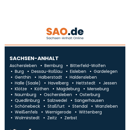
SACHSEN-ANHALT
Aschersleben
Bernburg
Bitterfeld-Wolfen
Burg
Dessau-Roßlau
Eisleben
Gardelegen
Genthin
Halberstadt
Haldensleben
Halle (Saale)
Havelberg
Hettstedt
Jessen
Klötze
Köthen
Magdeburg
Merseburg
Naumburg
Oschersleben
Osterburg
Quedlinburg
Salzwedel
Sangerhausen
Schönebeck
Staßfurt
Stendal
Wanzleben
Weißenfels
Wernigerode
Wittenberg
Wolmirstedt
Zeitz
Zerbst