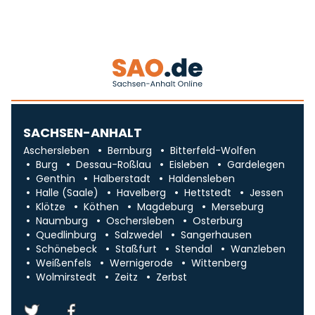
SACHSEN-ANHALT
Aschersleben
Bernburg
Bitterfeld-Wolfen
Burg
Dessau-Roßlau
Eisleben
Gardelegen
Genthin
Halberstadt
Haldensleben
Halle (Saale)
Havelberg
Hettstedt
Jessen
Klötze
Köthen
Magdeburg
Merseburg
Naumburg
Oschersleben
Osterburg
Quedlinburg
Salzwedel
Sangerhausen
Schönebeck
Staßfurt
Stendal
Wanzleben
Weißenfels
Wernigerode
Wittenberg
Wolmirstedt
Zeitz
Zerbst