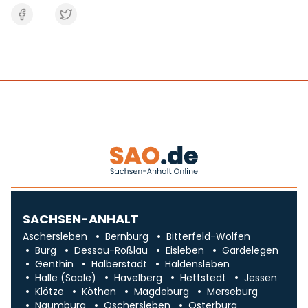
SACHSEN-ANHALT
Aschersleben
Bernburg
Bitterfeld-Wolfen
Burg
Dessau-Roßlau
Eisleben
Gardelegen
Genthin
Halberstadt
Haldensleben
Halle (Saale)
Havelberg
Hettstedt
Jessen
Klötze
Köthen
Magdeburg
Merseburg
Naumburg
Oschersleben
Osterburg