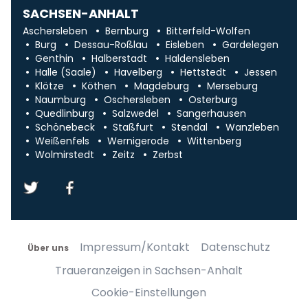
SACHSEN-ANHALT
Aschersleben
Bernburg
Bitterfeld-Wolfen
Burg
Dessau-Roßlau
Eisleben
Gardelegen
Genthin
Halberstadt
Haldensleben
Halle (Saale)
Havelberg
Hettstedt
Jessen
Klötze
Köthen
Magdeburg
Merseburg
Naumburg
Oschersleben
Osterburg
Quedlinburg
Salzwedel
Sangerhausen
Schönebeck
Staßfurt
Stendal
Wanzleben
Weißenfels
Wernigerode
Wittenberg
Wolmirstedt
Zeitz
Zerbst
Impressum/Kontakt
Datenschutz
Über uns
Traueranzeigen in Sachsen-Anhalt
Cookie-Einstellungen