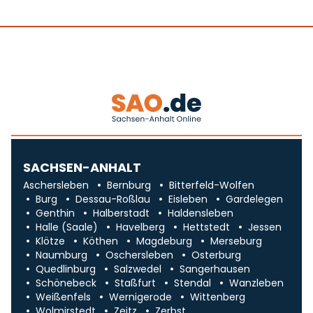
SACHSEN-ANHALT
Aschersleben
Bernburg
Bitterfeld-Wolfen
Burg
Dessau-Roßlau
Eisleben
Gardelegen
Genthin
Halberstadt
Haldensleben
Halle (Saale)
Havelberg
Hettstedt
Jessen
Klötze
Köthen
Magdeburg
Merseburg
Naumburg
Oschersleben
Osterburg
Quedlinburg
Salzwedel
Sangerhausen
Schönebeck
Staßfurt
Stendal
Wanzleben
Weißenfels
Wernigerode
Wittenberg
Wolmirstedt
Zeitz
Zerbst