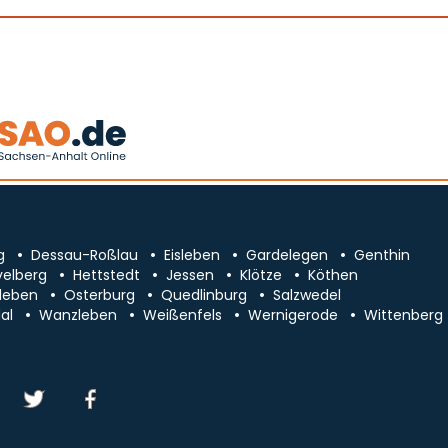
g
Dessau-Roßlau
Eisleben
Gardelegen
Genthin
velberg
Hettstedt
Jessen
Klötze
Köthen
leben
Osterburg
Quedlinburg
Salzwedel
al
Wanzleben
Weißenfels
Wernigerode
Wittenberg