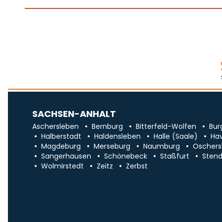
SACHSEN-ANHALT
Aschersleben
Bernburg
Bitterfeld-Wolfen
Bur
Halberstadt
Haldensleben
Halle (Saale)
Ha
Magdeburg
Merseburg
Naumburg
Oschers
Sangerhausen
Schönebeck
Staßfurt
Stend
Wolmirstedt
Zeitz
Zerbst