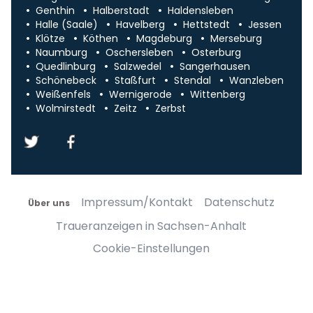
Genthin
Halberstadt
Haldensleben
Halle (Saale)
Havelberg
Hettstedt
Jessen
Klötze
Köthen
Magdeburg
Merseburg
Naumburg
Oschersleben
Osterburg
Quedlinburg
Salzwedel
Sangerhausen
Schönebeck
Staßfurt
Stendal
Wanzleben
Weißenfels
Wernigerode
Wittenberg
Wolmirstedt
Zeitz
Zerbst
Impressum/Kontakt
Datenschutz
Über uns
Traueranzeigen in Sachsen-Anhalt
Cookie-Einstellungen