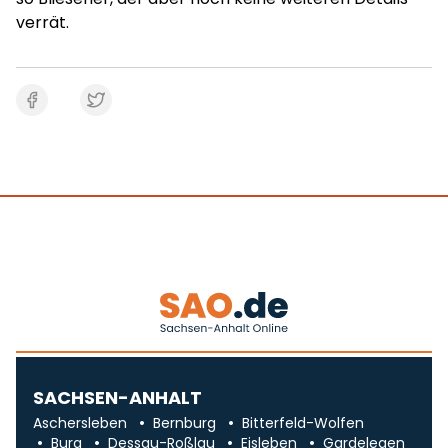
verrät.
SACHSEN-ANHALT
Aschersleben
Bernburg
Bitterfeld-Wolfen
Burg
Dessau-Roßlau
Eisleben
Gardelegen