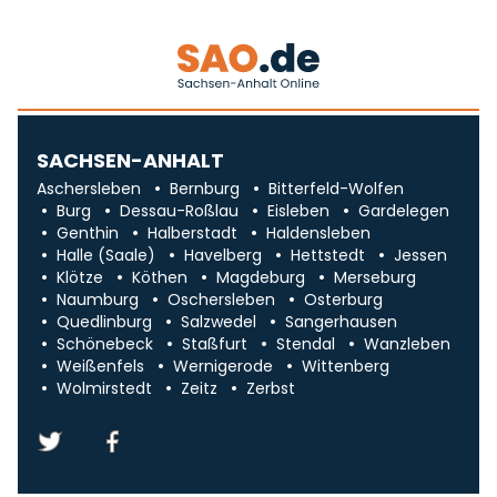
SACHSEN-ANHALT
Aschersleben
Bernburg
Bitterfeld-Wolfen
Burg
Dessau-Roßlau
Eisleben
Gardelegen
Genthin
Halberstadt
Haldensleben
Halle (Saale)
Havelberg
Hettstedt
Jessen
Klötze
Köthen
Magdeburg
Merseburg
Naumburg
Oschersleben
Osterburg
Quedlinburg
Salzwedel
Sangerhausen
Schönebeck
Staßfurt
Stendal
Wanzleben
Weißenfels
Wernigerode
Wittenberg
Wolmirstedt
Zeitz
Zerbst