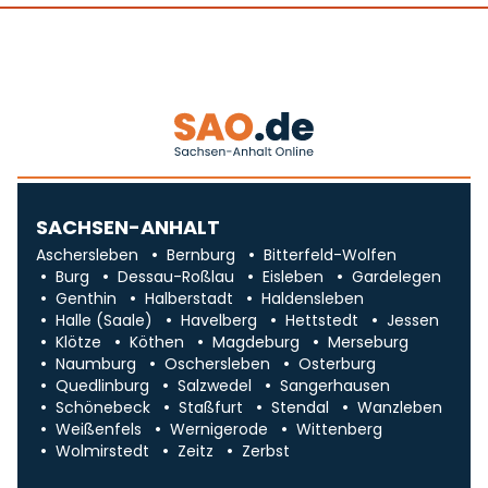
SACHSEN-ANHALT
Aschersleben
Bernburg
Bitterfeld-Wolfen
Burg
Dessau-Roßlau
Eisleben
Gardelegen
Genthin
Halberstadt
Haldensleben
Halle (Saale)
Havelberg
Hettstedt
Jessen
Klötze
Köthen
Magdeburg
Merseburg
Naumburg
Oschersleben
Osterburg
Quedlinburg
Salzwedel
Sangerhausen
Schönebeck
Staßfurt
Stendal
Wanzleben
Weißenfels
Wernigerode
Wittenberg
Wolmirstedt
Zeitz
Zerbst