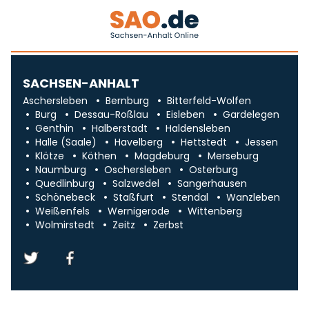
SACHSEN-ANHALT
Aschersleben
Bernburg
Bitterfeld-Wolfen
Burg
Dessau-Roßlau
Eisleben
Gardelegen
Genthin
Halberstadt
Haldensleben
Halle (Saale)
Havelberg
Hettstedt
Jessen
Klötze
Köthen
Magdeburg
Merseburg
Naumburg
Oschersleben
Osterburg
Quedlinburg
Salzwedel
Sangerhausen
Schönebeck
Staßfurt
Stendal
Wanzleben
Weißenfels
Wernigerode
Wittenberg
Wolmirstedt
Zeitz
Zerbst