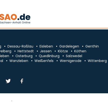
g
Dessau-Roßlau
Eisleben
Gardelegen
Genthin
velberg
Hettstedt
Jessen
Klötze
Köthen
leben
Osterburg
Quedlinburg
Salzwedel
al
Wanzleben
Weißenfels
Wernigerode
Wittenberg
essum/Kontakt
Datenschutz