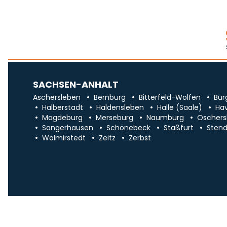
SACHSEN-ANHALT
Aschersleben
Bernburg
Bitterfeld-Wolfen
Bur
Halberstadt
Haldensleben
Halle (Saale)
Ha
Magdeburg
Merseburg
Naumburg
Oschers
Sangerhausen
Schönebeck
Staßfurt
Stend
Wolmirstedt
Zeitz
Zerbst
Impr
Über uns