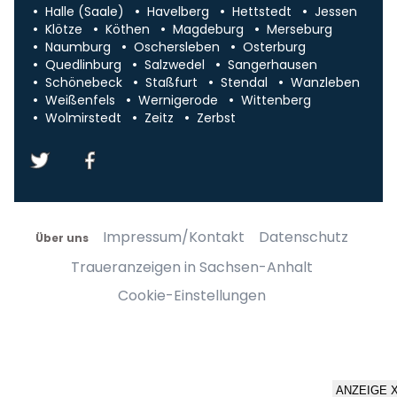
Halle (Saale)
Havelberg
Hettstedt
Jessen
Klötze
Köthen
Magdeburg
Merseburg
Naumburg
Oschersleben
Osterburg
Quedlinburg
Salzwedel
Sangerhausen
Schönebeck
Staßfurt
Stendal
Wanzleben
Weißenfels
Wernigerode
Wittenberg
Wolmirstedt
Zeitz
Zerbst
Impressum/Kontakt
Datenschutz
Über uns
Traueranzeigen in Sachsen-Anhalt
Cookie-Einstellungen
ANZEIGE 