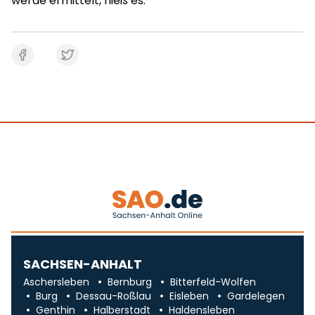
werde ermittelt, hieß es.
SACHSEN-ANHALT
Aschersleben
Bernburg
Bitterfeld-Wolfen
Burg
Dessau-Roßlau
Eisleben
Gardelegen
Genthin
Halberstadt
Haldensleben