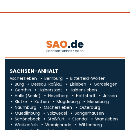
SACHSEN-ANHALT
Aschersleben
Bernburg
Bitterfeld-Wolfen
Burg
Dessau-Roßlau
Eisleben
Gardelegen
Genthin
Halberstadt
Haldensleben
Halle (Saale)
Havelberg
Hettstedt
Jessen
Klötze
Köthen
Magdeburg
Merseburg
Naumburg
Oschersleben
Osterburg
Quedlinburg
Salzwedel
Sangerhausen
Schönebeck
Staßfurt
Stendal
Wanzleben
Weißenfels
Wernigerode
Wittenberg