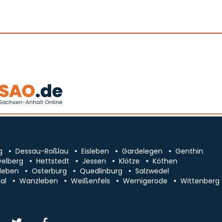
g
Dessau-Roßlau
Eisleben
Gardelegen
Genthin
velberg
Hettstedt
Jessen
Klötze
Köthen
leben
Osterburg
Quedlinburg
Salzwedel
al
Wanzleben
Weißenfels
Wernigerode
Wittenberg