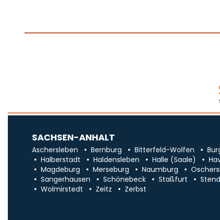
SACHSEN-ANHALT
Aschersleben
Bernburg
Bitterfeld-Wolfen
Bur
Halberstadt
Haldensleben
Halle (Saale)
Ha
Magdeburg
Merseburg
Naumburg
Oschers
Sangerhausen
Schönebeck
Staßfurt
Stend
Wolmirstedt
Zeitz
Zerbst