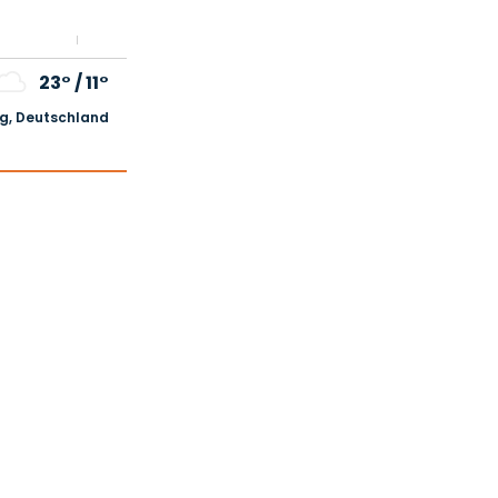
23°
/
11°
, Deutschland