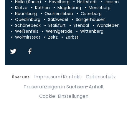
Halle (Saale)
Havelberg
Hettstedt
Jessen
Klötze
Köthen
Magdeburg
Merseburg
Naumburg
Oschersleben
Osterburg
Quedlinburg
Salzwedel
Sangerhausen
Schönebeck
Staßfurt
Stendal
Wanzleben
Weißenfels
Wernigerode
Wittenberg
Wolmirstedt
Zeitz
Zerbst
Impressum/Kontakt
Datenschutz
Über uns
Traueranzeigen in Sachsen-Anhalt
Cookie-Einstellungen