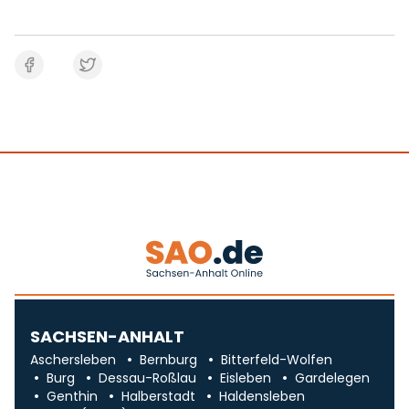
SACHSEN-ANHALT
Aschersleben
Bernburg
Bitterfeld-Wolfen
Burg
Dessau-Roßlau
Eisleben
Gardelegen
Genthin
Halberstadt
Haldensleben