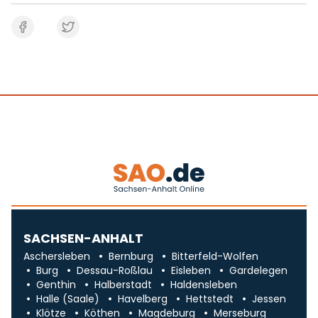
SACHSEN-ANHALT
Aschersleben
Bernburg
Bitterfeld-Wolfen
Burg
Dessau-Roßlau
Eisleben
Gardelegen
Genthin
Halberstadt
Haldensleben
Halle (Saale)
Havelberg
Hettstedt
Jessen
Klötze
Köthen
Magdeburg
Merseburg