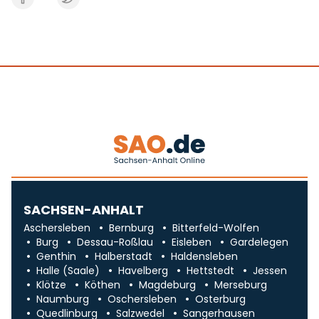
SACHSEN-ANHALT
Aschersleben
Bernburg
Bitterfeld-Wolfen
Burg
Dessau-Roßlau
Eisleben
Gardelegen
Genthin
Halberstadt
Haldensleben
Halle (Saale)
Havelberg
Hettstedt
Jessen
Klötze
Köthen
Magdeburg
Merseburg
Naumburg
Oschersleben
Osterburg
Quedlinburg
Salzwedel
Sangerhausen