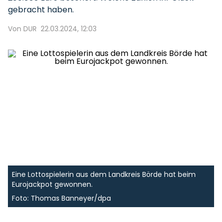
gebracht haben.
Von DUR
22.03.2024, 12:03
Eine Lottospielerin aus dem Landkreis Börde hat beim
Eurojackpot gewonnen.
Foto: Thomas Banneyer/dpa