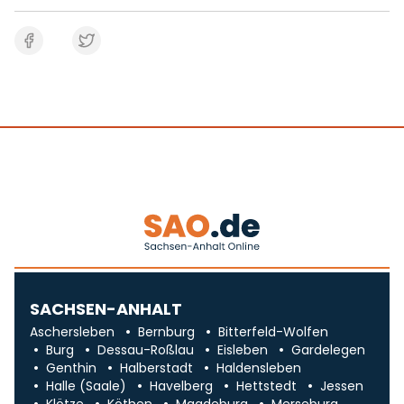
SACHSEN-ANHALT
Aschersleben
Bernburg
Bitterfeld-Wolfen
Burg
Dessau-Roßlau
Eisleben
Gardelegen
Genthin
Halberstadt
Haldensleben
Halle (Saale)
Havelberg
Hettstedt
Jessen