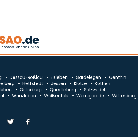
g
Dessau-Roßlau
Eisleben
Gardelegen
Genthin
velberg
Hettstedt
Jessen
Klötze
Köthen
leben
Osterburg
Quedlinburg
Salzwedel
al
Wanzleben
Weißenfels
Wernigerode
Wittenberg