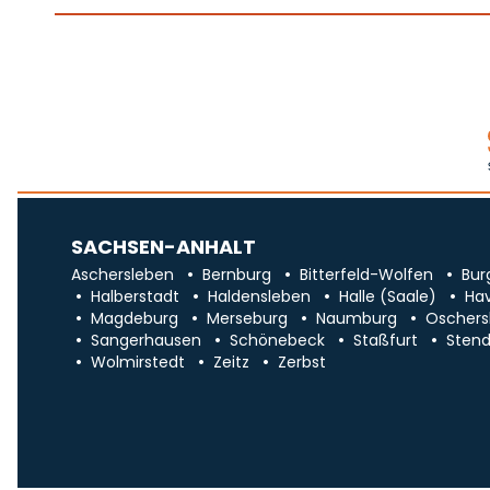
SACHSEN-ANHALT
Aschersleben
Bernburg
Bitterfeld-Wolfen
Bur
Halberstadt
Haldensleben
Halle (Saale)
Ha
Magdeburg
Merseburg
Naumburg
Oschers
Sangerhausen
Schönebeck
Staßfurt
Stend
Wolmirstedt
Zeitz
Zerbst