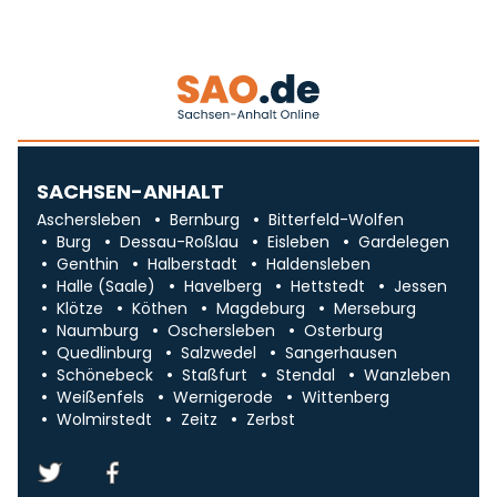
SACHSEN-ANHALT
Aschersleben
Bernburg
Bitterfeld-Wolfen
Burg
Dessau-Roßlau
Eisleben
Gardelegen
Genthin
Halberstadt
Haldensleben
Halle (Saale)
Havelberg
Hettstedt
Jessen
Klötze
Köthen
Magdeburg
Merseburg
Naumburg
Oschersleben
Osterburg
Quedlinburg
Salzwedel
Sangerhausen
Schönebeck
Staßfurt
Stendal
Wanzleben
Weißenfels
Wernigerode
Wittenberg
Wolmirstedt
Zeitz
Zerbst