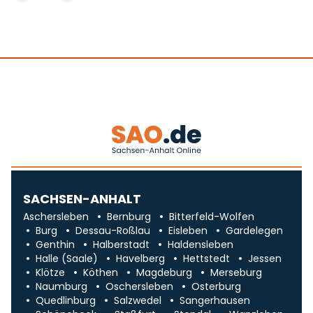
SACHSEN-ANHALT
Aschersleben
Bernburg
Bitterfeld-Wolfen
Burg
Dessau-Roßlau
Eisleben
Gardelegen
Genthin
Halberstadt
Haldensleben
Halle (Saale)
Havelberg
Hettstedt
Jessen
Klötze
Köthen
Magdeburg
Merseburg
Naumburg
Oschersleben
Osterburg
Quedlinburg
Salzwedel
Sangerhausen