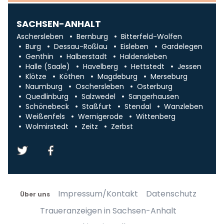
SACHSEN-ANHALT
Aschersleben
Bernburg
Bitterfeld-Wolfen
Burg
Dessau-Roßlau
Eisleben
Gardelegen
Genthin
Halberstadt
Haldensleben
Halle (Saale)
Havelberg
Hettstedt
Jessen
Klötze
Köthen
Magdeburg
Merseburg
Naumburg
Oschersleben
Osterburg
Quedlinburg
Salzwedel
Sangerhausen
Schönebeck
Staßfurt
Stendal
Wanzleben
Weißenfels
Wernigerode
Wittenberg
Wolmirstedt
Zeitz
Zerbst
Impressum/Kontakt
Datenschutz
Über uns
Traueranzeigen in Sachsen-Anhalt