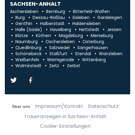
SACHSEN-ANHALT
Aschersleben
Bernburg
Bitterfeld-Wolfen
Burg
Dessau-Roßlau
Eisleben
Gardelegen
Genthin
Halberstadt
Haldensleben
Halle (Saale)
Havelberg
Hettstedt
Jessen
Klötze
Köthen
Magdeburg
Merseburg
Naumburg
Oschersleben
Osterburg
Quedlinburg
Salzwedel
Sangerhausen
Schönebeck
Staßfurt
Stendal
Wanzleben
Weißenfels
Wernigerode
Wittenberg
Wolmirstedt
Zeitz
Zerbst
Impressum/Kontakt
Datenschutz
Über uns
Traueranzeigen in Sachsen-Anhalt
Cookie-Einstellungen