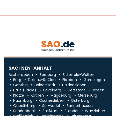
SACHSEN-ANHALT
Aschersleben
Bernburg
Bitterfeld-Wolfen
Burg
Dessau-Roßlau
Eisleben
Gardelegen
Genthin
Halberstadt
Haldensleben
Halle (Saale)
Havelberg
Hettstedt
Jessen
Klötze
Köthen
Magdeburg
Merseburg
Naumburg
Oschersleben
Osterburg
Quedlinburg
Salzwedel
Sangerhausen
Schönebeck
Staßfurt
Stendal
Wanzleben