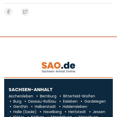
SACHSEN-ANHALT
Aschersleben
Bernburg
Bitterfeld-Wolfen
Burg
Dessau-Roßlau
Eisleben
Gardelegen
Genthin
Halberstadt
Haldensleben
Halle (Saale)
Havelberg
Hettstedt
Jessen