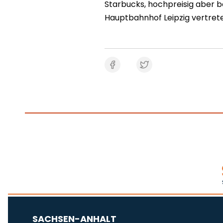
Starbucks, hochpreisig aber bel
Hauptbahnhof Leipzig vertret
SACHSEN-ANHALT