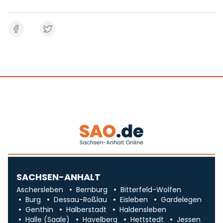
SACHSEN-ANHALT
Aschersleben
Bernburg
Bitterfeld-Wolfen
Burg
Dessau-Roßlau
Eisleben
Gardelegen
Genthin
Halberstadt
Haldensleben
Halle (Saale)
Havelberg
Hettstedt
Jessen