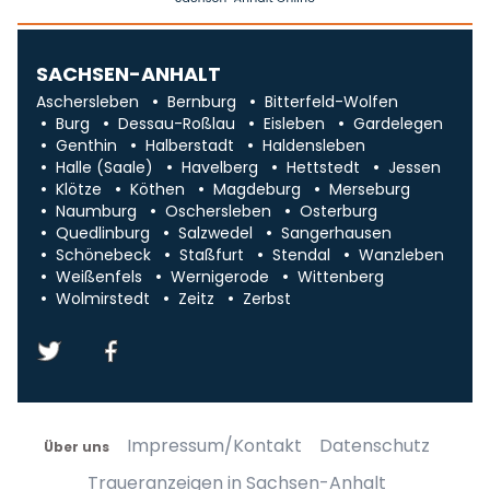
SACHSEN-ANHALT
Aschersleben
Bernburg
Bitterfeld-Wolfen
Burg
Dessau-Roßlau
Eisleben
Gardelegen
Genthin
Halberstadt
Haldensleben
Halle (Saale)
Havelberg
Hettstedt
Jessen
Klötze
Köthen
Magdeburg
Merseburg
Naumburg
Oschersleben
Osterburg
Quedlinburg
Salzwedel
Sangerhausen
Schönebeck
Staßfurt
Stendal
Wanzleben
Weißenfels
Wernigerode
Wittenberg
Wolmirstedt
Zeitz
Zerbst
Impressum/Kontakt
Datenschutz
Über uns
Traueranzeigen in Sachsen-Anhalt