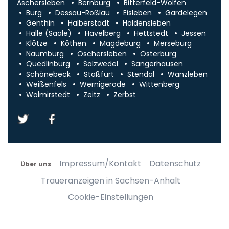
Aschersleben
Bernburg
Bitterfeld-Wolfen
Burg
Dessau-Roßlau
Eisleben
Gardelegen
Genthin
Halberstadt
Haldensleben
Halle (Saale)
Havelberg
Hettstedt
Jessen
Klötze
Köthen
Magdeburg
Merseburg
Naumburg
Oschersleben
Osterburg
Quedlinburg
Salzwedel
Sangerhausen
Schönebeck
Staßfurt
Stendal
Wanzleben
Weißenfels
Wernigerode
Wittenberg
Wolmirstedt
Zeitz
Zerbst
Impressum/Kontakt
Datenschutz
Über uns
Traueranzeigen in Sachsen-Anhalt
Cookie-Einstellungen