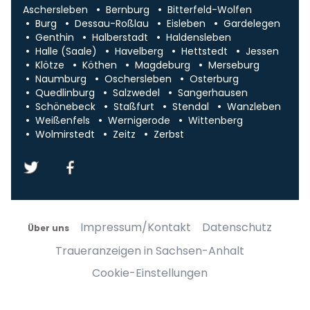
Aschersleben
Bernburg
Bitterfeld-Wolfen
Burg
Dessau-Roßlau
Eisleben
Gardelegen
Genthin
Halberstadt
Haldensleben
Halle (Saale)
Havelberg
Hettstedt
Jessen
Klötze
Köthen
Magdeburg
Merseburg
Naumburg
Oschersleben
Osterburg
Quedlinburg
Salzwedel
Sangerhausen
Schönebeck
Staßfurt
Stendal
Wanzleben
Weißenfels
Wernigerode
Wittenberg
Wolmirstedt
Zeitz
Zerbst
Impressum/Kontakt
Datenschutz
Über uns
Traueranzeigen in Sachsen-Anhalt
Cookie-Einstellungen