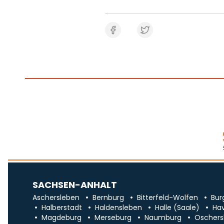
SACHSEN-ANHALT
Aschersleben
Bernburg
Bitterfeld-Wolfen
Bur
Halberstadt
Haldensleben
Halle (Saale)
Ha
Magdeburg
Merseburg
Naumburg
Oschers