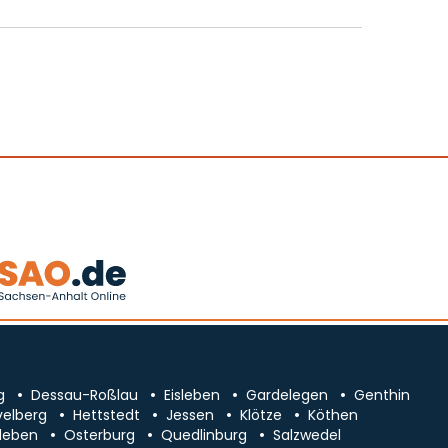
g
Dessau-Roßlau
Eisleben
Gardelegen
Genthin
velberg
Hettstedt
Jessen
Klötze
Köthen
leben
Osterburg
Quedlinburg
Salzwedel