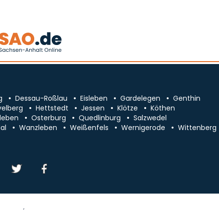
g
Dessau-Roßlau
Eisleben
Gardelegen
Genthin
velberg
Hettstedt
Jessen
Klötze
Köthen
leben
Osterburg
Quedlinburg
Salzwedel
al
Wanzleben
Weißenfels
Wernigerode
Wittenberg
essum/Kontakt
Datenschutz