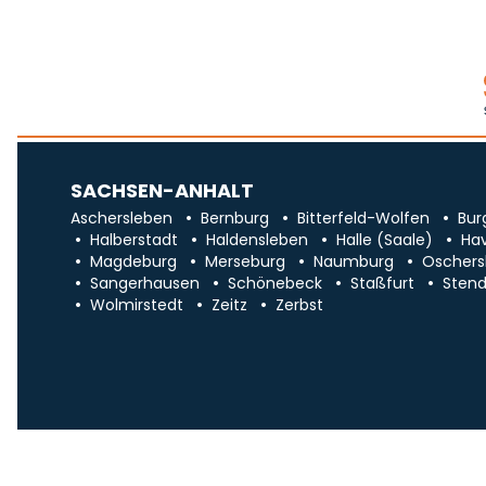
SACHSEN-ANHALT
Aschersleben
Bernburg
Bitterfeld-Wolfen
Bur
Halberstadt
Haldensleben
Halle (Saale)
Ha
Magdeburg
Merseburg
Naumburg
Oschers
Sangerhausen
Schönebeck
Staßfurt
Stend
Wolmirstedt
Zeitz
Zerbst
Impr
Über uns