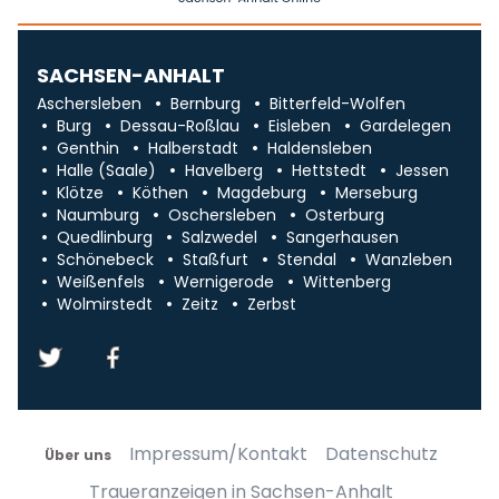
SACHSEN-ANHALT
Aschersleben
Bernburg
Bitterfeld-Wolfen
Burg
Dessau-Roßlau
Eisleben
Gardelegen
Genthin
Halberstadt
Haldensleben
Halle (Saale)
Havelberg
Hettstedt
Jessen
Klötze
Köthen
Magdeburg
Merseburg
Naumburg
Oschersleben
Osterburg
Quedlinburg
Salzwedel
Sangerhausen
Schönebeck
Staßfurt
Stendal
Wanzleben
Weißenfels
Wernigerode
Wittenberg
Wolmirstedt
Zeitz
Zerbst
Impressum/Kontakt
Datenschutz
Über uns
Traueranzeigen in Sachsen-Anhalt