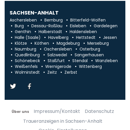
SACHSEN-ANHALT
Aschersleben
Bernburg
Bitterfeld-Wolfen
Burg
Dessau-Roßlau
Eisleben
Gardelegen
Genthin
Halberstadt
Haldensleben
Halle (Saale)
Havelberg
Hettstedt
Jessen
Klötze
Köthen
Magdeburg
Merseburg
Naumburg
Oschersleben
Osterburg
Quedlinburg
Salzwedel
Sangerhausen
Schönebeck
Staßfurt
Stendal
Wanzleben
Weißenfels
Wernigerode
Wittenberg
Wolmirstedt
Zeitz
Zerbst
Impressum/Kontakt
Datenschutz
Über uns
Traueranzeigen in Sachsen-Anhalt