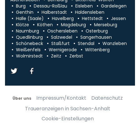
Burg
Dessau-Roßlau
Eisleben
Gardelegen
Genthin
Halberstadt
Haldensleben
Halle (Saale)
Havelberg
Hettstedt
Jessen
Klötze
Köthen
Magdeburg
Merseburg
Naumburg
Oschersleben
Osterburg
Quedlinburg
Salzwedel
Sangerhausen
Schönebeck
Staßfurt
Stendal
Wanzleben
Weißenfels
Wernigerode
Wittenberg
Wolmirstedt
Zeitz
Zerbst
Impressum/Kontakt
Datenschutz
Über uns
Traueranzeigen in Sachsen-Anhalt
Cookie-Einstellungen