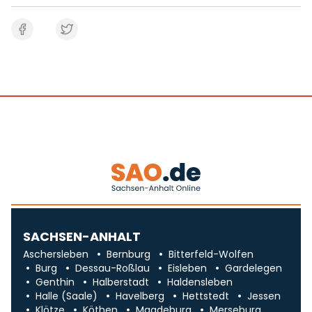
SACHSEN-ANHALT
Aschersleben
Bernburg
Bitterfeld-Wolfen
Burg
Dessau-Roßlau
Eisleben
Gardelegen
Genthin
Halberstadt
Haldensleben
Halle (Saale)
Havelberg
Hettstedt
Jessen
Klötze
Köthen
Magdeburg
Merseburg