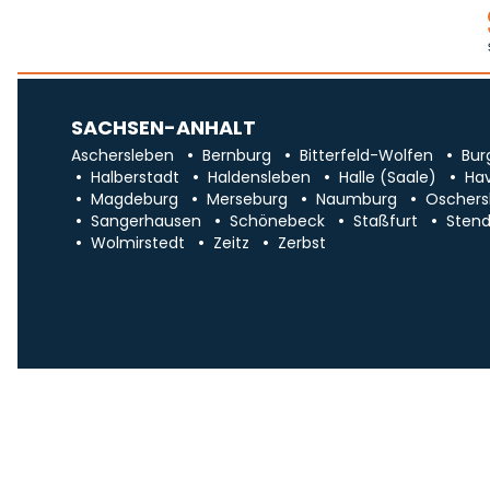
SACHSEN-ANHALT
Aschersleben
Bernburg
Bitterfeld-Wolfen
Bur
Halberstadt
Haldensleben
Halle (Saale)
Ha
Magdeburg
Merseburg
Naumburg
Oschers
Sangerhausen
Schönebeck
Staßfurt
Stend
Wolmirstedt
Zeitz
Zerbst
Impr
Über uns
Traueranzeigen in Sa