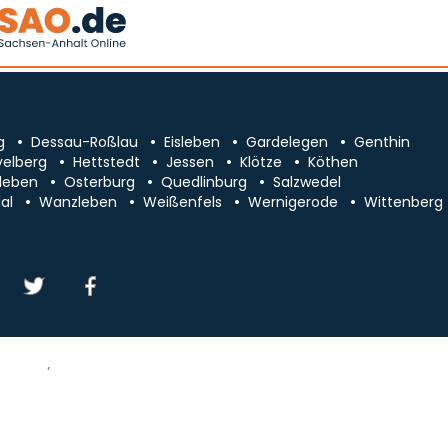
g
Dessau-Roßlau
Eisleben
Gardelegen
Genthin
velberg
Hettstedt
Jessen
Klötze
Köthen
leben
Osterburg
Quedlinburg
Salzwedel
al
Wanzleben
Weißenfels
Wernigerode
Wittenberg
essum/Kontakt
Datenschutz
chsen-Anhalt
Cookie-Einstellungen