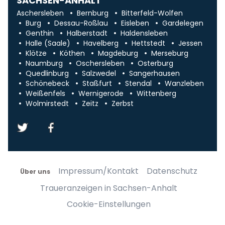
SACHSEN-ANHALT
Aschersleben
Bernburg
Bitterfeld-Wolfen
Burg
Dessau-Roßlau
Eisleben
Gardelegen
Genthin
Halberstadt
Haldensleben
Halle (Saale)
Havelberg
Hettstedt
Jessen
Klötze
Köthen
Magdeburg
Merseburg
Naumburg
Oschersleben
Osterburg
Quedlinburg
Salzwedel
Sangerhausen
Schönebeck
Staßfurt
Stendal
Wanzleben
Weißenfels
Wernigerode
Wittenberg
Wolmirstedt
Zeitz
Zerbst
Impressum/Kontakt
Datenschutz
Über uns
Traueranzeigen in Sachsen-Anhalt
Cookie-Einstellungen