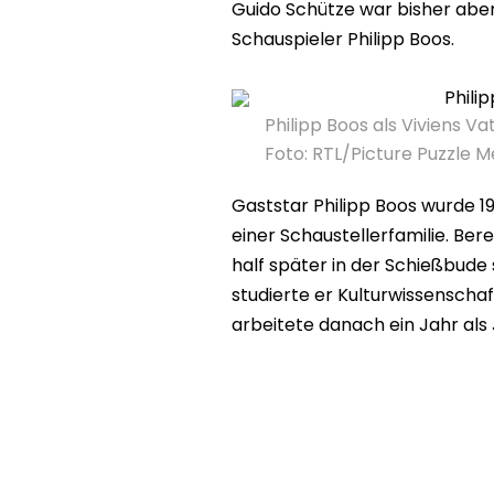
Guido Schütze war bisher aber
Schauspieler Philipp Boos.
Philipp Boos als Viviens Vat
Foto: RTL/Picture Puzzle 
Gaststar Philipp Boos wurde 
einer Schaustellerfamilie. Bere
half später in der Schießbude 
studierte er Kulturwissenschaf
arbeitete danach ein Jahr als J