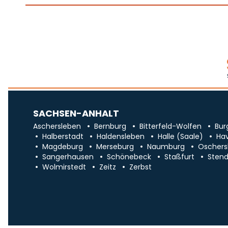
SACHSEN-ANHALT
Aschersleben
Bernburg
Bitterfeld-Wolfen
Bur
Halberstadt
Haldensleben
Halle (Saale)
Ha
Magdeburg
Merseburg
Naumburg
Oschers
Sangerhausen
Schönebeck
Staßfurt
Stend
Wolmirstedt
Zeitz
Zerbst