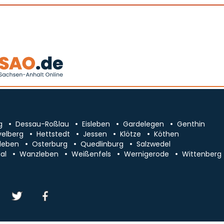
g
Dessau-Roßlau
Eisleben
Gardelegen
Genthin
velberg
Hettstedt
Jessen
Klötze
Köthen
leben
Osterburg
Quedlinburg
Salzwedel
al
Wanzleben
Weißenfels
Wernigerode
Wittenberg