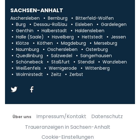
SACHSEN-ANHALT
Aschersleben
Bernburg
Bitterfeld-Wolfen
Burg
Dessau-Roßlau
Eisleben
Gardelegen
Genthin
Halberstadt
Haldensleben
Halle (Saale)
Havelberg
Hettstedt
Jessen
Klötze
Köthen
Magdeburg
Merseburg
Naumburg
Oschersleben
Osterburg
Quedlinburg
Salzwedel
Sangerhausen
Schönebeck
Staßfurt
Stendal
Wanzleben
Weißenfels
Wernigerode
Wittenberg
Wolmirstedt
Zeitz
Zerbst
Impressum/Kontakt
Datenschutz
Über uns
Traueranzeigen in Sachsen-Anhalt
Cookie-Einstellungen